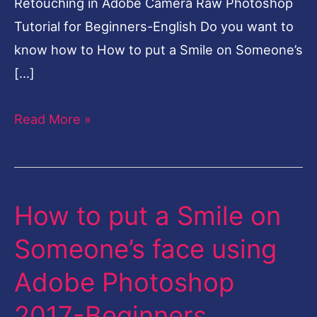
Retouching in Adobe Camera Raw Photoshop
Tutorial for Beginners-English Do you want to
know how to How to put a Smile on Someone’s
[…]
Read More »
How to put a Smile on
How
to
Someone’s face using
put
Adobe Photoshop
a
Smile
2017-Beginners