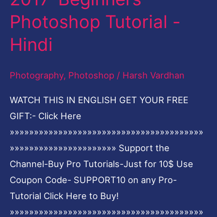
on
Photoshop Tutorial -
Someone’s
face
Hindi
using
Adobe
Photography
,
Photoshop
/
Harsh Vardhan
Photoshop
WATCH THIS IN ENGLISH GET YOUR FREE
2017-
GIFT:- Click Here
Beginners
»»»»»»»»»»»»»»»»»»»»»»»»»»»»»»»»»»»»»»»»
Photoshop
»»»»»»»»»»»»»»»»»»»»»» Support the
Tutorial
Channel-Buy Pro Tutorials-Just for 10$ Use
-
Coupon Code- SUPPORT10 on any Pro-
Hindi
Tutorial Click Here to Buy!
»»»»»»»»»»»»»»»»»»»»»»»»»»»»»»»»»»»»»»»»