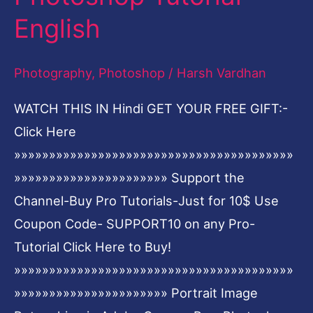
face
English
using
Adobe
Photography
,
Photoshop
/
Harsh Vardhan
Photoshop
WATCH THIS IN Hindi GET YOUR FREE GIFT:-
2017-
Click Here
Beginners
»»»»»»»»»»»»»»»»»»»»»»»»»»»»»»»»»»»»»»»»
Photoshop
»»»»»»»»»»»»»»»»»»»»»» Support the
Tutorial-
Channel-Buy Pro Tutorials-Just for 10$ Use
English
Coupon Code- SUPPORT10 on any Pro-
Tutorial Click Here to Buy!
»»»»»»»»»»»»»»»»»»»»»»»»»»»»»»»»»»»»»»»»
»»»»»»»»»»»»»»»»»»»»»» Portrait Image