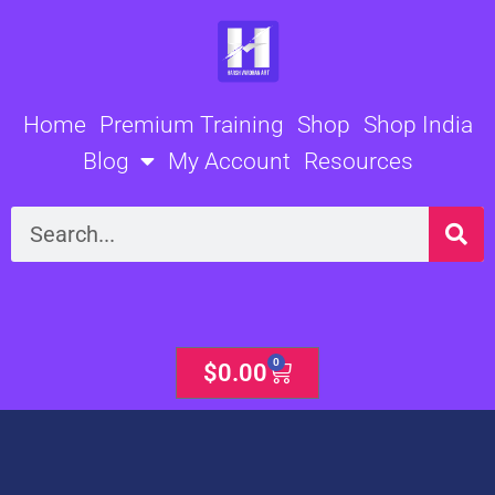
Skip
to
content
Home
Premium Training
Shop
Shop India
Blog
My Account
Resources
Search
0
Cart
$
0.00