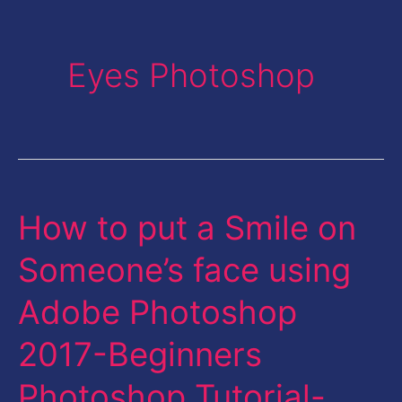
Eyes Photoshop
How to put a Smile on
How
to
Someone’s face using
put
Adobe Photoshop
a
Smile
2017-Beginners
on
Photoshop Tutorial-
Someone’s