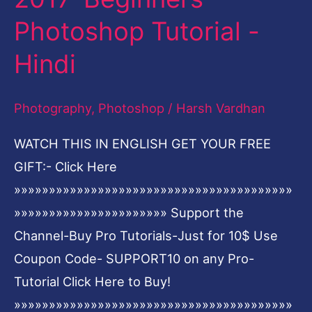
on
Photoshop Tutorial -
Someone’s
face
Hindi
using
Adobe
Photography
,
Photoshop
/
Harsh Vardhan
Photoshop
WATCH THIS IN ENGLISH GET YOUR FREE
2017-
GIFT:- Click Here
Beginners
»»»»»»»»»»»»»»»»»»»»»»»»»»»»»»»»»»»»»»»»
Photoshop
»»»»»»»»»»»»»»»»»»»»»» Support the
Tutorial
Channel-Buy Pro Tutorials-Just for 10$ Use
-
Coupon Code- SUPPORT10 on any Pro-
Hindi
Tutorial Click Here to Buy!
»»»»»»»»»»»»»»»»»»»»»»»»»»»»»»»»»»»»»»»»