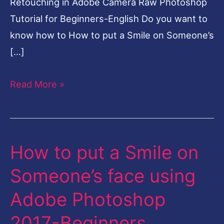
Retouching in Adobe Camera Raw Photoshop
Tutorial for Beginners-English Do you want to
know how to How to put a Smile on Someone’s
[…]
Read More »
How to put a Smile on
How
to
Someone’s face using
put
Adobe Photoshop
a
Smile
2017-Beginners