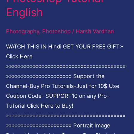
face
English
using
Adobe
Photography
,
Photoshop
/
Harsh Vardhan
Photoshop
WATCH THIS IN Hindi GET YOUR FREE GIFT:-
2017-
Click Here
Beginners
»»»»»»»»»»»»»»»»»»»»»»»»»»»»»»»»»»»»»»»»
Photoshop
»»»»»»»»»»»»»»»»»»»»»» Support the
Tutorial-
Channel-Buy Pro Tutorials-Just for 10$ Use
English
Coupon Code- SUPPORT10 on any Pro-
Tutorial Click Here to Buy!
»»»»»»»»»»»»»»»»»»»»»»»»»»»»»»»»»»»»»»»»
»»»»»»»»»»»»»»»»»»»»»» Portrait Image