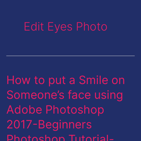
Edit Eyes Photo
How to put a Smile on
How
to
Someone’s face using
put
Adobe Photoshop
a
Smile
2017-Beginners
on
Photoshop Tutorial-
Someone’s