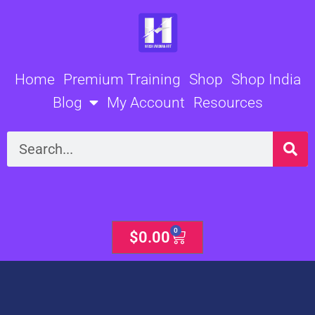
Skip
to
content
Home
Premium Training
Shop
Shop India
Blog
My Account
Resources
Search
0
Cart
$
0.00