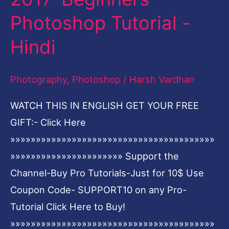
on
Photoshop Tutorial -
Someone’s
face
Hindi
using
Adobe
Photography
,
Photoshop
/
Harsh Vardhan
Photoshop
WATCH THIS IN ENGLISH GET YOUR FREE
2017-
GIFT:- Click Here
Beginners
»»»»»»»»»»»»»»»»»»»»»»»»»»»»»»»»»»»»»»»»
Photoshop
»»»»»»»»»»»»»»»»»»»»»» Support the
Tutorial
Channel-Buy Pro Tutorials-Just for 10$ Use
-
Coupon Code- SUPPORT10 on any Pro-
Hindi
Tutorial Click Here to Buy!
»»»»»»»»»»»»»»»»»»»»»»»»»»»»»»»»»»»»»»»»