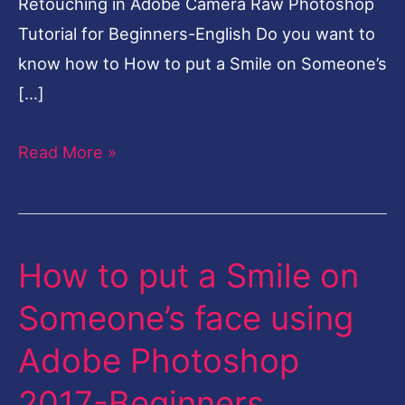
Retouching in Adobe Camera Raw Photoshop
Tutorial for Beginners-English Do you want to
know how to How to put a Smile on Someone’s
[…]
Read More »
How to put a Smile on
How
to
Someone’s face using
put
Adobe Photoshop
a
Smile
2017-Beginners