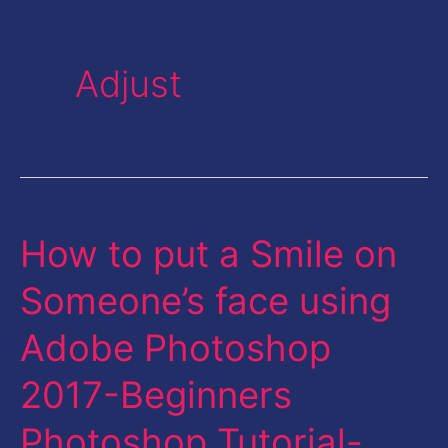
Adjust
How to put a Smile on
How
to
Someone’s face using
put
Adobe Photoshop
a
Smile
2017-Beginners
on
Photoshop Tutorial-
Someone’s