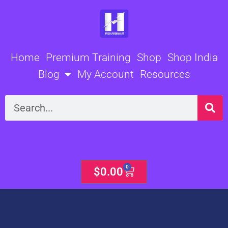
Skip
to
content
Home
Premium Training
Shop
Shop India
Blog
My Account
Resources
Search
0
Cart
$
0.00