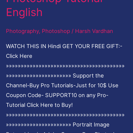
face
English
using
Adobe
Photography
,
Photoshop
/
Harsh Vardhan
Photoshop
WATCH THIS IN Hindi GET YOUR FREE GIFT:-
2017-
Click Here
Beginners
»»»»»»»»»»»»»»»»»»»»»»»»»»»»»»»»»»»»»»»»
Photoshop
»»»»»»»»»»»»»»»»»»»»»» Support the
Tutorial-
Channel-Buy Pro Tutorials-Just for 10$ Use
English
Coupon Code- SUPPORT10 on any Pro-
Tutorial Click Here to Buy!
»»»»»»»»»»»»»»»»»»»»»»»»»»»»»»»»»»»»»»»»
»»»»»»»»»»»»»»»»»»»»»» Portrait Image