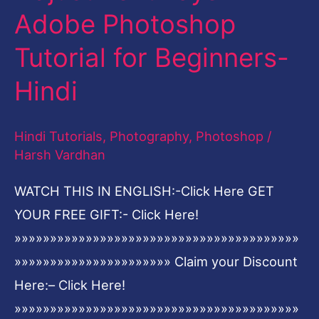
Adobe Photoshop
Levels
Adjustment
Tutorial for Beginners-
Layer
Hindi
in
Adobe
Hindi Tutorials
,
Photography
,
Photoshop
/
Photoshop
Harsh Vardhan
Tutorial
for
WATCH THIS IN ENGLISH:-Click Here GET
Beginners-
YOUR FREE GIFT:- Click Here!
Hindi
»»»»»»»»»»»»»»»»»»»»»»»»»»»»»»»»»»»»»»»»
»»»»»»»»»»»»»»»»»»»»»» Claim your Discount
Here:– Click Here!
»»»»»»»»»»»»»»»»»»»»»»»»»»»»»»»»»»»»»»»»