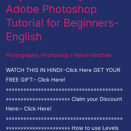
Adobe Photoshop
Levels
Adjustment
Tutorial for Beginners-
Layer
English
in
Adobe
Photography
,
Photoshop
/
Harsh Vardhan
Photoshop
Tutorial
WATCH THIS IN HINDI:-Click Here GET YOUR
for
FREE GIFT:- Click Here!
Beginners-
»»»»»»»»»»»»»»»»»»»»»»»»»»»»»»»»»»»»»»»»
English
»»»»»»»»»»»»»»»»»»»»»» Claim your Discount
Here:– Click Here!
»»»»»»»»»»»»»»»»»»»»»»»»»»»»»»»»»»»»»»»»
»»»»»»»»»»»»»»»»»»»»»» How to use Levels