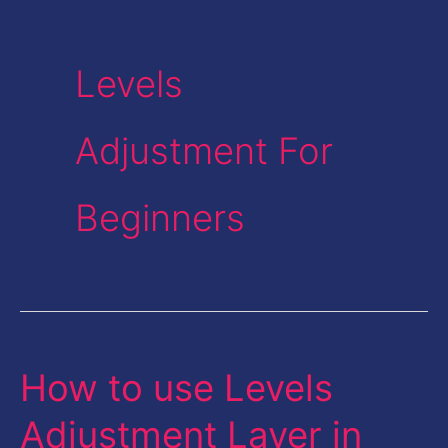
Levels
Adjustment For
Beginners
How to use Levels
How
to
Adjustment Layer in
use