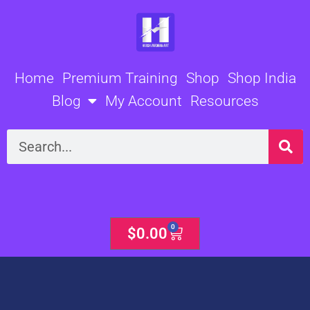
Skip
to
content
Home
Premium Training
Shop
Shop India
Blog
My Account
Resources
Search
0
Cart
$
0.00