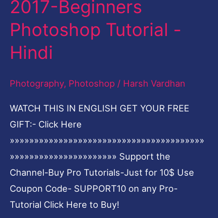
2017-Beginners
on
Photoshop Tutorial -
Someone’s
face
Hindi
using
Adobe
Photography
,
Photoshop
/
Harsh Vardhan
Photoshop
WATCH THIS IN ENGLISH GET YOUR FREE
2017-
GIFT:- Click Here
Beginners
»»»»»»»»»»»»»»»»»»»»»»»»»»»»»»»»»»»»»»»»
Photoshop
»»»»»»»»»»»»»»»»»»»»»» Support the
Tutorial
Channel-Buy Pro Tutorials-Just for 10$ Use
-
Coupon Code- SUPPORT10 on any Pro-
Hindi
Tutorial Click Here to Buy!