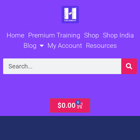
Skip
to
content
Home
Premium Training
Shop
Shop India
Blog
My Account
Resources
Search
0
Cart
$
0.00