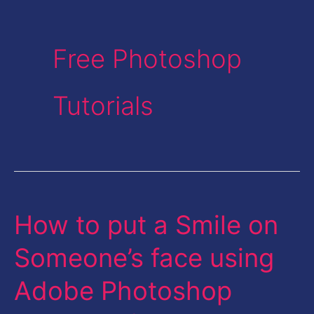
Free Photoshop
Tutorials
How to put a Smile on
How
to
Someone’s face using
put
Adobe Photoshop
a
Smile