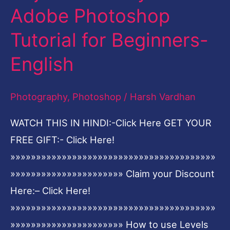
Adobe Photoshop
Levels
Adjustment
Tutorial for Beginners-
Layer
English
in
Adobe
Photography
,
Photoshop
/
Harsh Vardhan
Photoshop
Tutorial
WATCH THIS IN HINDI:-Click Here GET YOUR
for
FREE GIFT:- Click Here!
Beginners-
»»»»»»»»»»»»»»»»»»»»»»»»»»»»»»»»»»»»»»»»
English
»»»»»»»»»»»»»»»»»»»»»» Claim your Discount
Here:– Click Here!
»»»»»»»»»»»»»»»»»»»»»»»»»»»»»»»»»»»»»»»»
»»»»»»»»»»»»»»»»»»»»»» How to use Levels