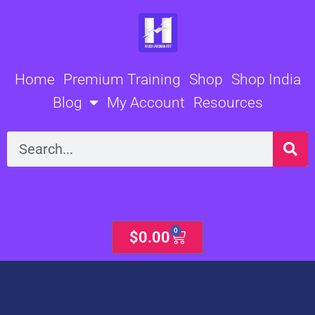
Skip
to
content
Home
Premium Training
Shop
Shop India
Blog
My Account
Resources
Search
0
Cart
$
0.00