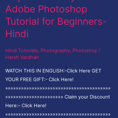
Adobe Photoshop
Levels
Adjustment
Tutorial for Beginners-
Layer
Hindi
in
Adobe
Hindi Tutorials
,
Photography
,
Photoshop
/
Photoshop
Harsh Vardhan
Tutorial
for
WATCH THIS IN ENGLISH:-Click Here GET
Beginners-
YOUR FREE GIFT:- Click Here!
Hindi
»»»»»»»»»»»»»»»»»»»»»»»»»»»»»»»»»»»»»»»»
»»»»»»»»»»»»»»»»»»»»»» Claim your Discount
Here:– Click Here!
»»»»»»»»»»»»»»»»»»»»»»»»»»»»»»»»»»»»»»»»