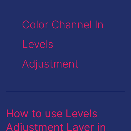
Color Channel In
Levels
Adjustment
How to use Levels
How
to
Adjustment Layer in
use