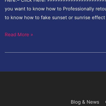
Here:– Click Here! »»»»»»»»»»»»»»»»»»»»»
Adobe
you want to know how to Professionally ret
Photoshop
to know how to fake sunset or sunrise effec
Read More »
Blog & News