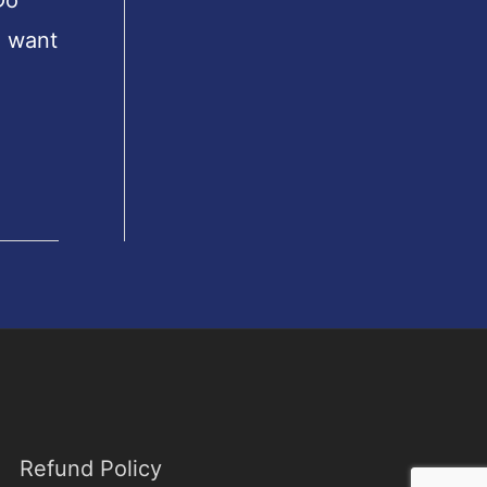
Do
u want
Refund Policy