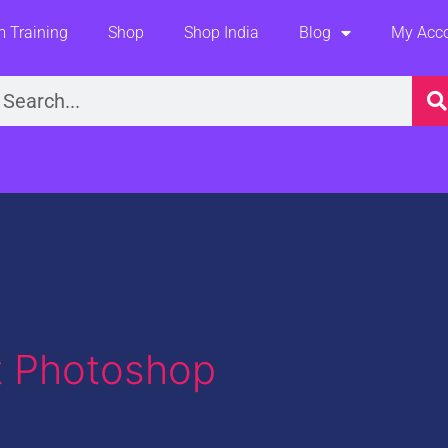
 Training
Shop
Shop India
Blog
My Acc
earch
t Photoshop