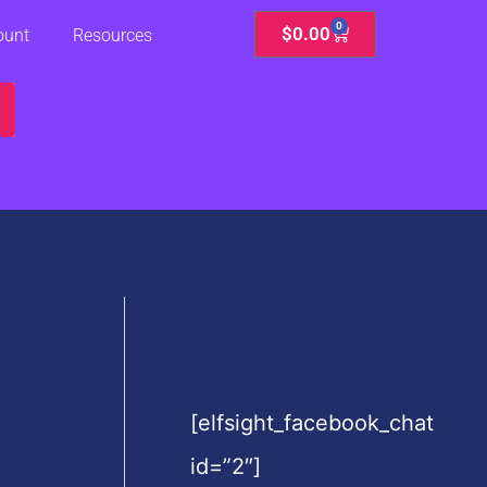
0
Cart
$
0.00
ount
Resources
[elfsight_facebook_chat
id=”2″]