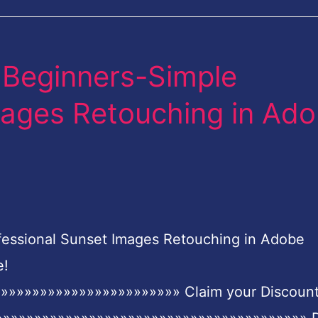
r Beginners-Simple
mages Retouching in Ad
ofessional Sunset Images Retouching in Adobe
e!
»»»»»»»»»»»»»»»»»»»»»»» Claim your Discoun