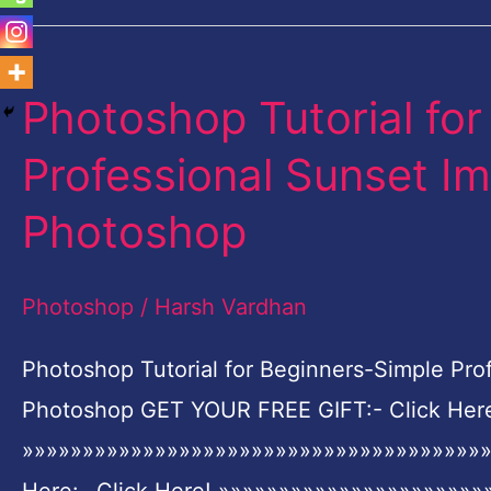
Photoshop Tutorial fo
Photoshop
Tutorial
Professional Sunset I
for
Photoshop
Beginners-
Simple
Photoshop
/
Harsh Vardhan
Professional
Sunset
Photoshop Tutorial for Beginners-Simple Pr
Images
Photoshop GET YOUR FREE GIFT:- Click Her
Retouching
»»»»»»»»»»»»»»»»»»»»»»»»»»»»»»»»»»»»»»»
in