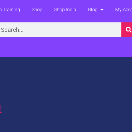
 Training
Shop
Shop India
Blog
My Acc
earch
t