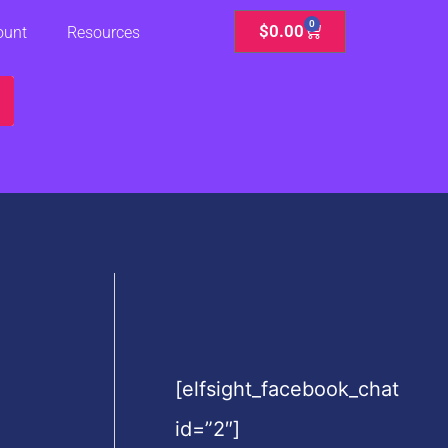
0
Cart
$
0.00
ount
Resources
[elfsight_facebook_chat
id=”2″]