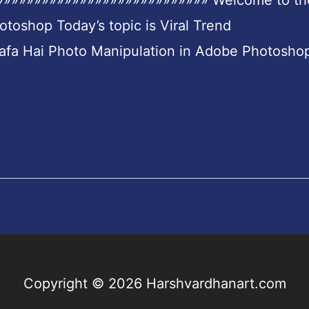
»»»»»»»»»»»»»»»»»»»»»»»»»»»» Welcome to th
toshop Today’s topic is Viral Trend
a Hai Photo Manipulation in Adobe Photosho
Copyright © 2026
Harshvardhanart.com