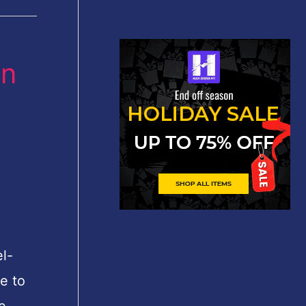
in
l-
e to