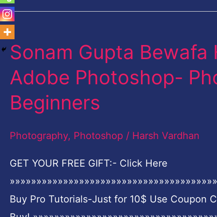
Sonam Gupta Bewafa H
Sonam
Gupta
Adobe Photoshop- Phot
Bewafa
Beginners
Hai
Photo
Photography
,
Photoshop
/
Harsh Vardhan
Manipulation
in
GET YOUR FREE GIFT:- Click Here
Adobe
»»»»»»»»»»»»»»»»»»»»»»»»»»»»»»»»»»»»»»»
Photoshop-
Buy Pro Tutorials-Just for 10$ Use Coupon 
Photoshop