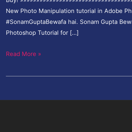
Buy! »»»»»»»»»»»»»»»»»»»»»»»»»»»»»»»»»»
Tutorial
New Photo Manipulation tutorial in Adobe Pho
for
#SonamGuptaBewafa hai. Sonam Gupta Bewaf
Beginners
Photoshop Tutorial for […]
Read More »