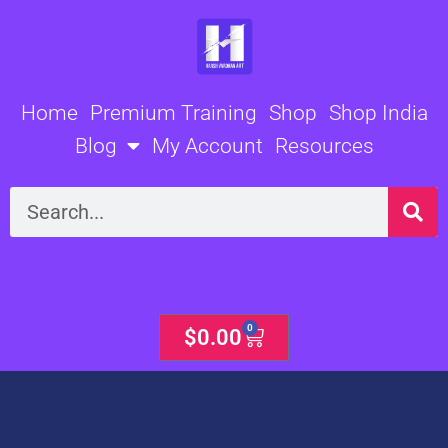
Skip
to
content
Home
Premium Training
Shop
Shop India
Blog
My Account
Resources
Search
0
Cart
$
0.00