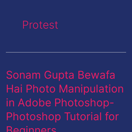
Protest
Sonam Gupta Bewafa
Sonam
Gupta
Hai Photo Manipulation
Bewafa
in Adobe Photoshop-
Hai
Photo
Photoshop Tutorial for
Manipulation
Beginners
in