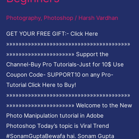
Adobe
Photography
,
Photoshop
/
Harsh Vardhan
Photoshop-
Photoshop
GET YOUR FREE GIFT:- Click Here
Tutorial
»»»»»»»»»»»»»»»»»»»»»»»»»»»»»»»»»»»»»»»»
for
»»»»»»»»»»»»»»»»»»»»»» Support the
Beginners
Channel-Buy Pro Tutorials-Just for 10$ Use
Coupon Code- SUPPORT10 on any Pro-
Tutorial Click Here to Buy!
»»»»»»»»»»»»»»»»»»»»»»»»»»»»»»»»»»»»»»»»
»»»»»»»»»»»»»»»»»»»»»» Welcome to the New
Photo Manipulation tutorial in Adobe
Photoshop Today’s topic is Viral Trend
#SonamGuptaBewafa hai. Sonam Gupta