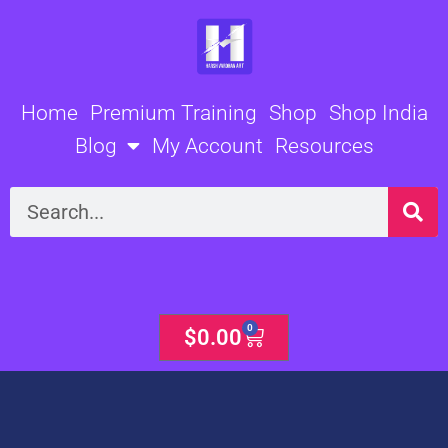
Skip
to
content
Home
Premium Training
Shop
Shop India
Blog
My Account
Resources
Search
0
Cart
$
0.00