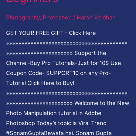
Adobe
Photography
,
Photoshop
/
Harsh Vardhan
Photoshop-
Photoshop
GET YOUR FREE GIFT:- Click Here
Tutorial
»»»»»»»»»»»»»»»»»»»»»»»»»»»»»»»»»»»»»»»»
for
»»»»»»»»»»»»»»»»»»»»»» Support the
Beginners
Channel-Buy Pro Tutorials-Just for 10$ Use
Coupon Code- SUPPORT10 on any Pro-
Tutorial Click Here to Buy!
»»»»»»»»»»»»»»»»»»»»»»»»»»»»»»»»»»»»»»»»
»»»»»»»»»»»»»»»»»»»»»» Welcome to the New
Photo Manipulation tutorial in Adobe
Photoshop Today’s topic is Viral Trend
#SonamGuptaBewafa hai. Sonam Gupta