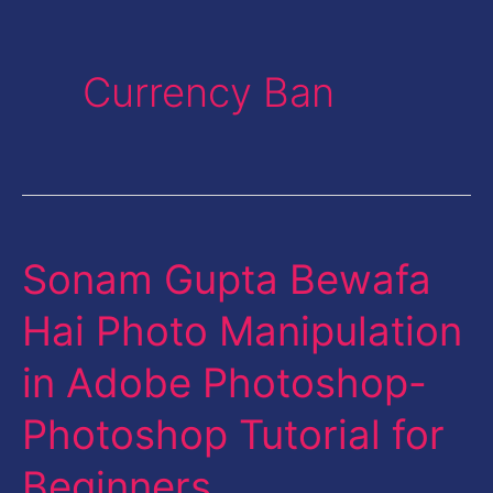
Currency Ban
Sonam Gupta Bewafa
Sonam
Gupta
Hai Photo Manipulation
Bewafa
in Adobe Photoshop-
Hai
Photo
Photoshop Tutorial for
Manipulation
Beginners
in