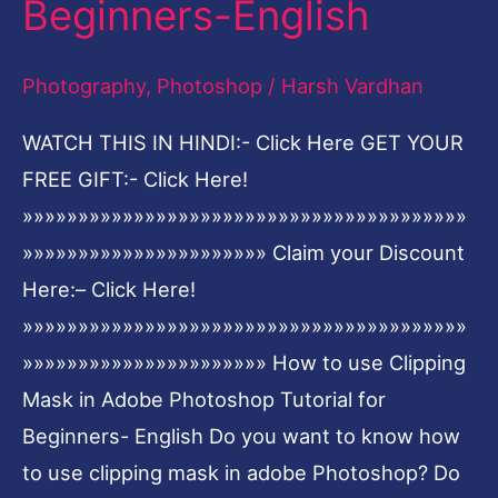
Beginners-English
in
Adobe
Photography
,
Photoshop
/
Harsh Vardhan
Photoshop
WATCH THIS IN HINDI:- Click Here GET YOUR
Tutorial
FREE GIFT:- Click Here!
for
»»»»»»»»»»»»»»»»»»»»»»»»»»»»»»»»»»»»»»»»
Beginners-
»»»»»»»»»»»»»»»»»»»»»» Claim your Discount
English
Here:– Click Here!
»»»»»»»»»»»»»»»»»»»»»»»»»»»»»»»»»»»»»»»»
»»»»»»»»»»»»»»»»»»»»»» How to use Clipping
Mask in Adobe Photoshop Tutorial for
Beginners- English Do you want to know how
to use clipping mask in adobe Photoshop? Do