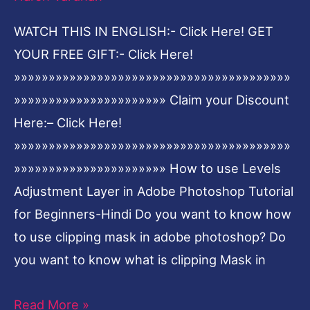
Tutorial
WATCH THIS IN ENGLISH:- Click Here! GET
for
YOUR FREE GIFT:- Click Here!
Beginners-
»»»»»»»»»»»»»»»»»»»»»»»»»»»»»»»»»»»»»»»»
Hindi
»»»»»»»»»»»»»»»»»»»»»» Claim your Discount
Here:– Click Here!
»»»»»»»»»»»»»»»»»»»»»»»»»»»»»»»»»»»»»»»»
»»»»»»»»»»»»»»»»»»»»»» How to use Levels
Adjustment Layer in Adobe Photoshop Tutorial
for Beginners-Hindi Do you want to know how
to use clipping mask in adobe photoshop? Do
you want to know what is clipping Mask in
Read More »