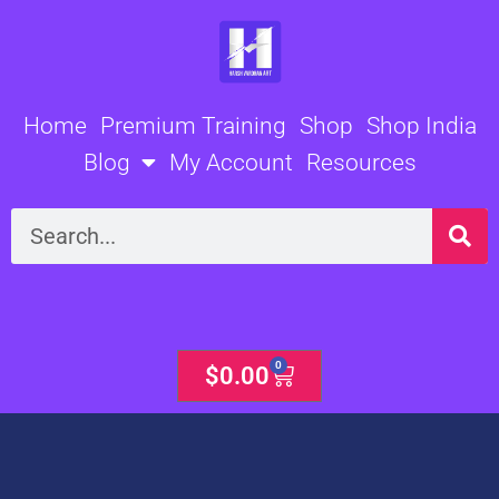
Skip
to
content
Home
Premium Training
Shop
Shop India
Blog
My Account
Resources
Search
0
Cart
$
0.00