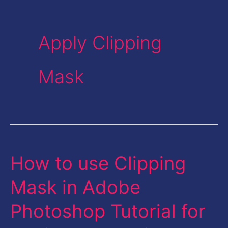
Apply Clipping
Mask
How to use Clipping
How
to
Mask in Adobe
use
Photoshop Tutorial for
Clipping
Mask