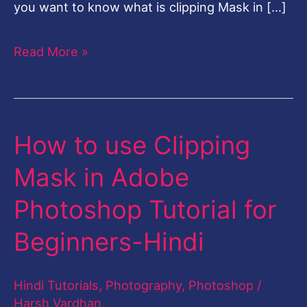
you want to know what is clipping Mask in […]
Read More »
How to use Clipping
How
to
Mask in Adobe
use
Photoshop Tutorial for
Clipping
Mask
Beginners-Hindi
in
Adobe
Hindi Tutorials
,
Photography
,
Photoshop
/
Photoshop
Harsh Vardhan