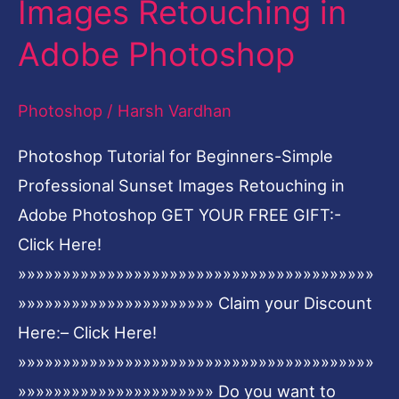
Images Retouching in
Professional
Adobe Photoshop
Sunset
Images
Photoshop
/
Harsh Vardhan
Retouching
in
Photoshop Tutorial for Beginners-Simple
Adobe
Professional Sunset Images Retouching in
Photoshop
Adobe Photoshop GET YOUR FREE GIFT:-
Click Here!
»»»»»»»»»»»»»»»»»»»»»»»»»»»»»»»»»»»»»»»»
»»»»»»»»»»»»»»»»»»»»»» Claim your Discount
Here:– Click Here!
»»»»»»»»»»»»»»»»»»»»»»»»»»»»»»»»»»»»»»»»
»»»»»»»»»»»»»»»»»»»»»» Do you want to