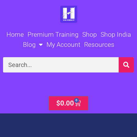
Skip
to
content
Home
Premium Training
Shop
Shop India
Blog
My Account
Resources
Search
0
Cart
$
0.00