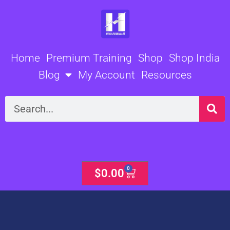
Skip
to
content
Home
Premium Training
Shop
Shop India
Blog
My Account
Resources
Search
0
Cart
$
0.00