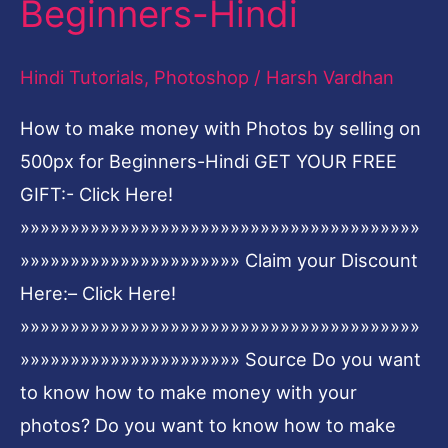
Beginners-Hindi
Photos
by
Hindi Tutorials
,
Photoshop
/
Harsh Vardhan
selling
How to make money with Photos by selling on
on
500px for Beginners-Hindi GET YOUR FREE
500px
GIFT:- Click Here!
for
»»»»»»»»»»»»»»»»»»»»»»»»»»»»»»»»»»»»»»»»
Beginners-
»»»»»»»»»»»»»»»»»»»»»» Claim your Discount
Hindi
Here:– Click Here!
»»»»»»»»»»»»»»»»»»»»»»»»»»»»»»»»»»»»»»»»
»»»»»»»»»»»»»»»»»»»»»» Source Do you want
to know how to make money with your
photos? Do you want to know how to make