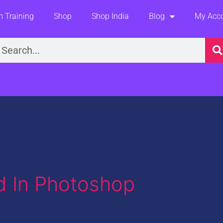
 Training
Shop
Shop India
Blog
My Acc
earch
 In Photoshop