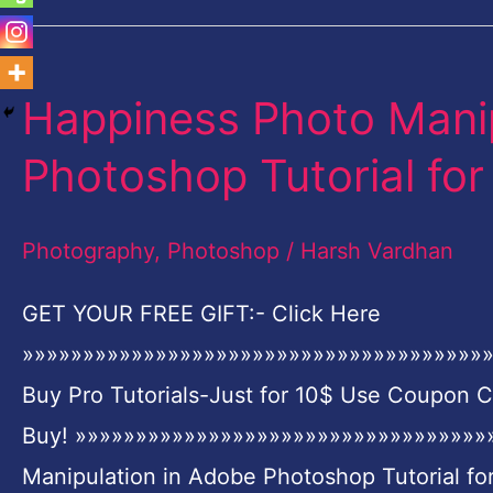
Happiness Photo Manip
Happiness
Photo
Photoshop Tutorial for
Manipulation
in
Photography
,
Photoshop
/
Harsh Vardhan
Adobe
Photoshop
GET YOUR FREE GIFT:- Click Here
Tutorial
»»»»»»»»»»»»»»»»»»»»»»»»»»»»»»»»»»»»»»»
for
Buy Pro Tutorials-Just for 10$ Use Coupon 
Beginners
Buy! »»»»»»»»»»»»»»»»»»»»»»»»»»»»»»»»»»
Manipulation in Adobe Photoshop Tutorial for 