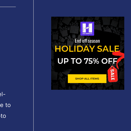
l-
e to
to