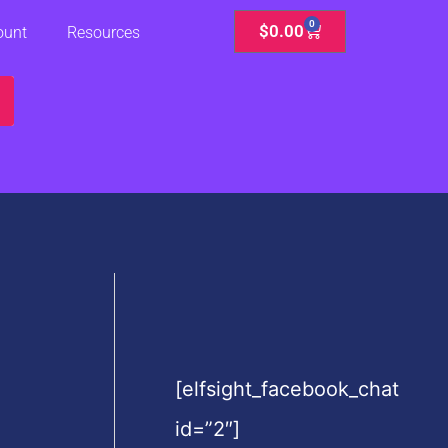
0
Cart
$
0.00
ount
Resources
[elfsight_facebook_chat
id=”2″]